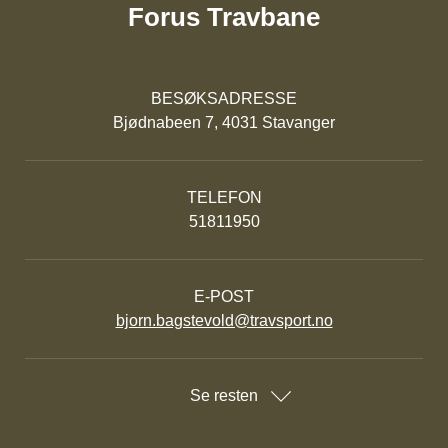
Forus Travbane
BESØKSADRESSE
Bjødnabeen 7, 4031 Stavanger
TELEFON
51811950
E-POST
bjorn.bagstevold@travsport.no
Se resten