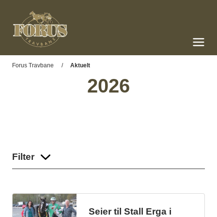
Forus Travbane
Meny og søk
Forus Travbane
Aktuelt
2026
Filter
Seier til Stall Erga i