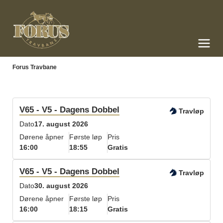
Forus Travbane
Meny og søk
Forus Travbane
V65 - V5 - Dagens Dobbel
Travløp
Dato
17. august 2026
Dørene åpner
Første løp
Pris
16:00
18:55
Gratis
V65 - V5 - Dagens Dobbel
Travløp
Dato
30. august 2026
Dørene åpner
Første løp
Pris
16:00
18:15
Gratis