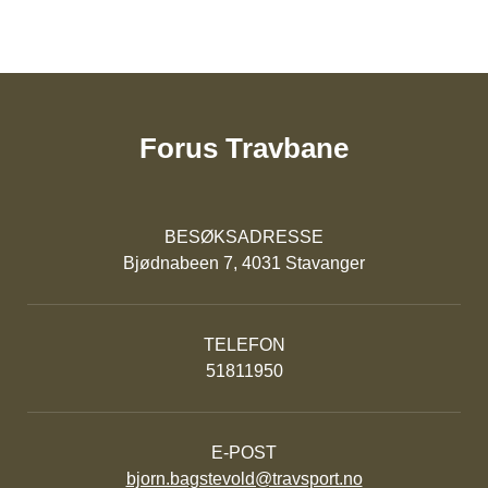
Forus Travbane
BESØKSADRESSE
Bjødnabeen 7, 4031 Stavanger
TELEFON
51811950
E-POST
bjorn.bagstevold@travsport.no