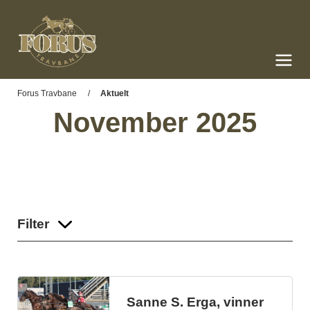
Forus Travbane
Meny og søk
Forus Travbane
Aktuelt
November 2025
Filter
Sanne S. Erga, vinner