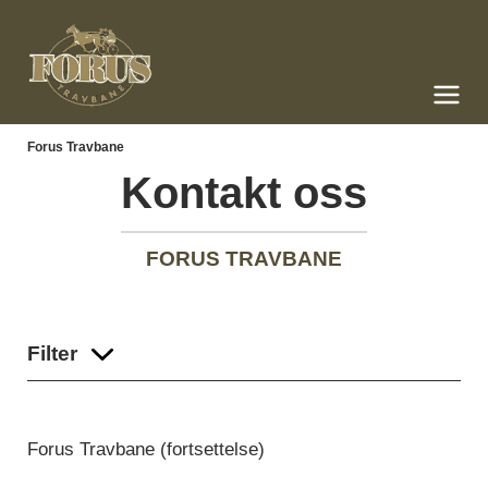
Forus Travbane
Meny og søk
Forus Travbane
Kontakt oss
FORUS TRAVBANE
Filter
Forus Travbane (fortsettelse)