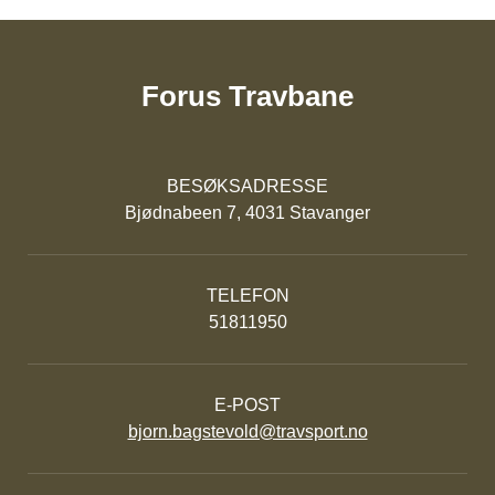
Forus Travbane
BESØKSADRESSE
Bjødnabeen 7, 4031 Stavanger
TELEFON
51811950
E-POST
bjorn.bagstevold@travsport.no