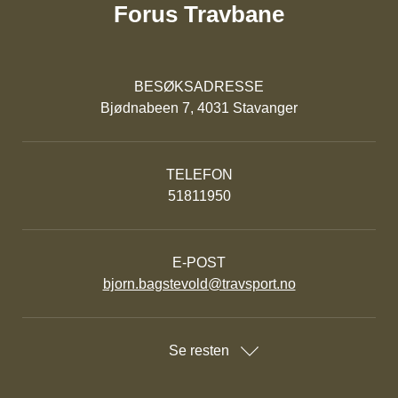
Forus Travbane
BESØKSADRESSE
Bjødnabeen 7, 4031 Stavanger
TELEFON
51811950
E-POST
bjorn.bagstevold@travsport.no
Se resten