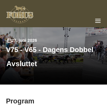
Forus Travbane
Meny og søk
27. juni 2026
V75 - V65 - Dagens Dobbel
Avsluttet
Program