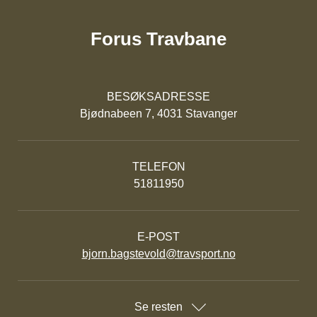
Forus Travbane
BESØKSADRESSE
Bjødnabeen 7, 4031 Stavanger
TELEFON
51811950
E-POST
bjorn.bagstevold@travsport.no
Se resten