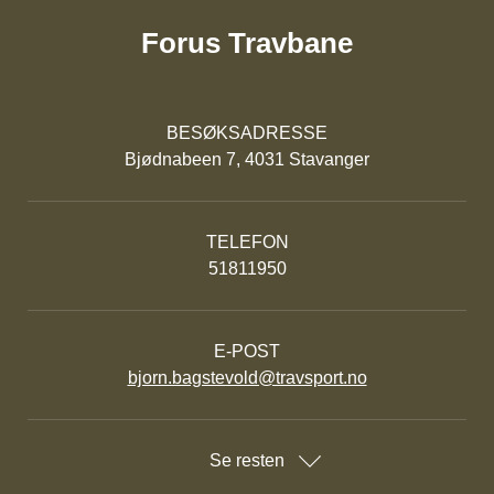
Forus Travbane
BESØKSADRESSE
Bjødnabeen 7, 4031 Stavanger
TELEFON
51811950
E-POST
bjorn.bagstevold@travsport.no
Se resten