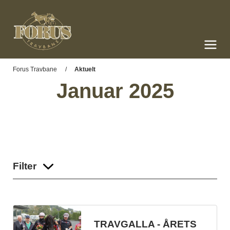
Forus Travbane
Meny og søk
Forus Travbane
Aktuelt
Januar 2025
Filter
TRAVGALLA - ÅRETS