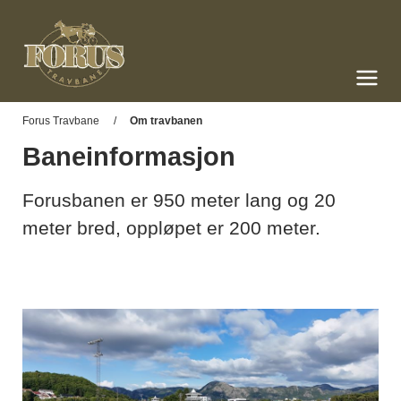
Forus Travbane
Meny og søk
Forus Travbane
Om travbanen
Baneinformasjon
Forusbanen er 950 meter lang og 20
meter bred, oppløpet er 200 meter.