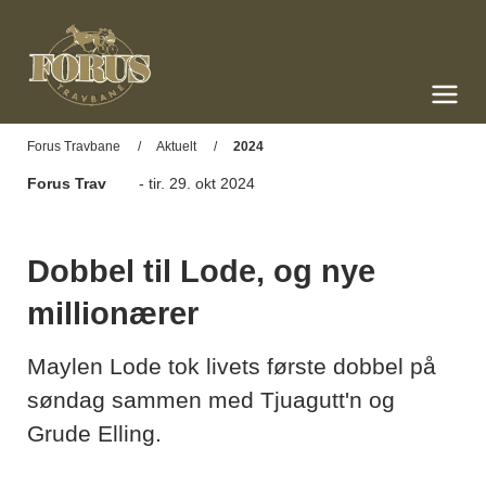
Forus Travbane
Meny og søk
Forus Travbane
Aktuelt
2024
Forus Trav
- tir. 29. okt 2024
Dobbel til Lode, og nye
millionærer
Maylen Lode tok livets første dobbel på
søndag sammen med Tjuagutt'n og
Grude Elling.