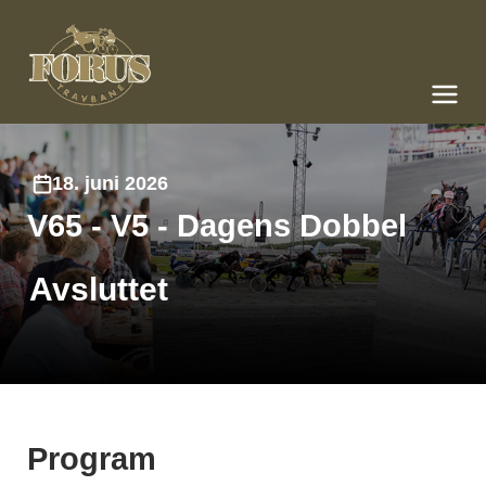
Forus Travbane
Meny og søk
18. juni 2026
V65 - V5 - Dagens Dobbel
Avsluttet
Program