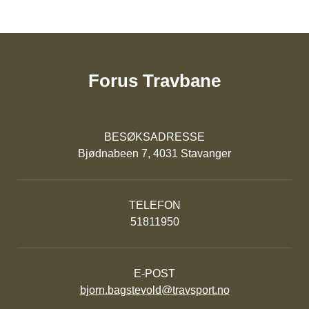
Forus Travbane
BESØKSADRESSE
Bjødnabeen 7, 4031 Stavanger
TELEFON
51811950
E-POST
bjorn.bagstevold@travsport.no