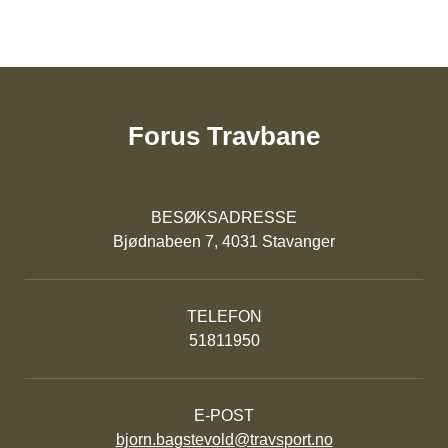
Forus Travbane
BESØKSADRESSE
Bjødnabeen 7, 4031 Stavanger
TELEFON
51811950
E-POST
bjorn.bagstevold@travsport.no