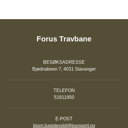
Forus Travbane
BESØKSADRESSE
Bjødnabeen 7, 4031 Stavanger
TELEFON
51811950
E-POST
bjorn.bagstevold@travsport.no