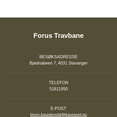
Forus Travbane
BESØKSADRESSE
Bjødnabeen 7, 4031 Stavanger
TELEFON
51811950
E-POST
bjorn.bagstevold@travsport.no