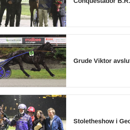
Conquestador B.R
Grude Viktor avslut
Stoletheshow i Ge