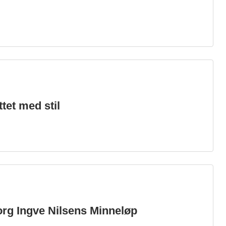
.
tet med stil
org Ingve Nilsens Minneløp