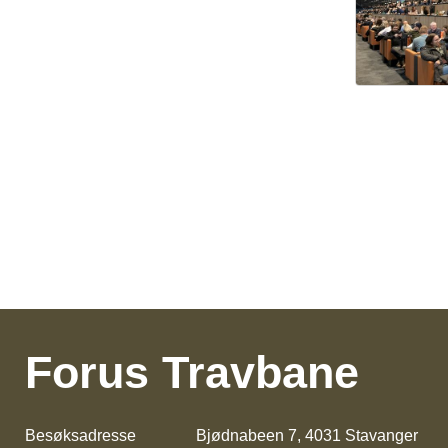
Forus Travbane
Besøksadresse
Bjødnabeen 7, 4031 Stavanger