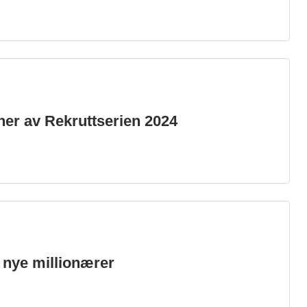
ner av Rekruttserien 2024
g nye millionærer