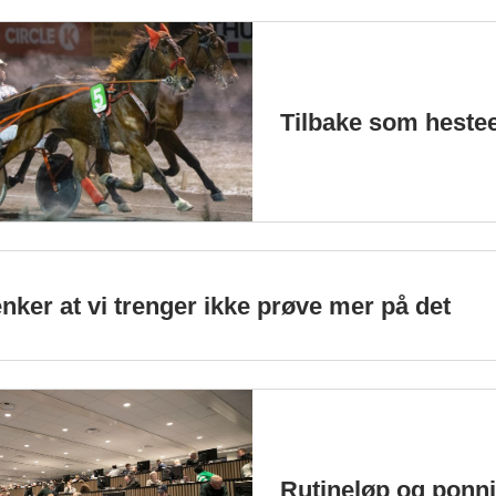
Tilbake som hestee
enker at vi trenger ikke prøve mer på det
Rutineløp og ponni